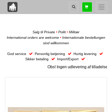
Shopping
Toggle
card
naviga
Salg til Private
•
Politi
•
Militær
International orders are welcome
•
Internationale bestellungen
sind willkommen
God service
Personlig betjening
Hurtig levering
Sikker betaling
Import/Export
Obs! Ingen udlevering af tilladelseskræ