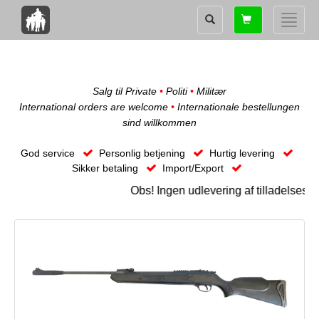
Shopping
Toggle
card
naviga
Salg til Private
•
Politi
•
Militær
International orders are welcome
•
Internationale bestellungen
sind willkommen
God service
Personlig betjening
Hurtig levering
Sikker betaling
Import/Export
Obs! Ingen udlevering af tilladelsesk