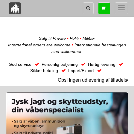
Shopping
Toggle
card
naviga
Salg til Private
•
Politi
•
Militær
International orders are welcome
•
Internationale bestellungen
sind willkommen
God service
Personlig betjening
Hurtig levering
Sikker betaling
Import/Export
Obs! Ingen udlevering af tilladelses